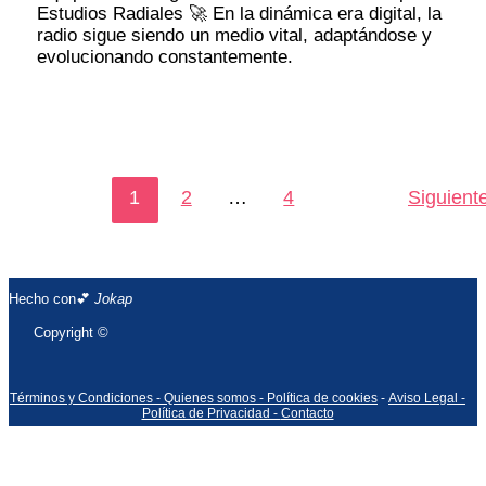
Estudios Radiales 🚀 En la dinámica era digital, la
radio sigue siendo un medio vital, adaptándose y
evolucionando constantemente.
1
2
…
4
Siguient
Hecho con💕
Jokap
Copyright ©
Términos y Condiciones -
Quienes somos -
Política de cookies
-
Aviso Legal -
Política de Privacidad -
Contacto