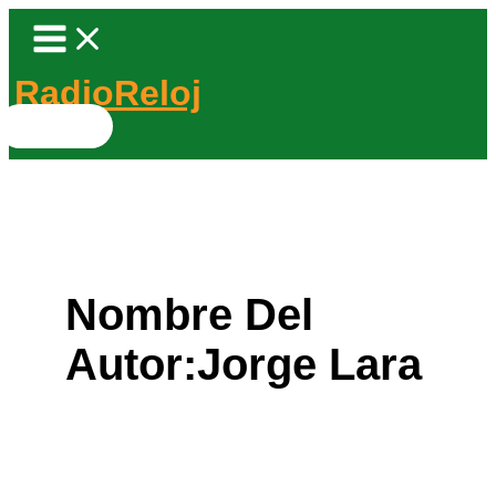
Ir
al
contenido
RadioReloj
Buscar
por:
Nombre Del
Autor:Jorge Lara