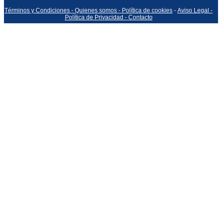
Términos y Condiciones -
Quienes somos -
Política de cookies
-
Aviso Legal -
Política de Privacidad -
Contacto