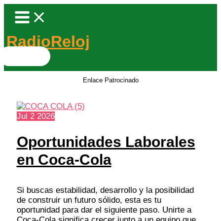
Ir
al
contenido
RadioReloj
Buscar
por:
Enlace Patrocinado
Jul
2
2026
Oportunidades Laborales
en Coca-Cola
Si buscas estabilidad, desarrollo y la posibilidad
de construir un futuro sólido, esta es tu
oportunidad para dar el siguiente paso. Unirte a
Coca-Cola significa crecer junto a un equipo que